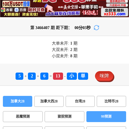
第
3466407
期 距下期：
00
分
03
秒
大单
未开:
1
期
大双
未开:
2
期
小双
未开:
8
期
5
2
6
13
小
单
咪牌
+
+
=
-
加拿大28
加拿大西28
台湾28
比特币28
恶魔预测
狻猊预测
99预测