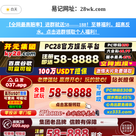
易记网址：28wk.com
白天