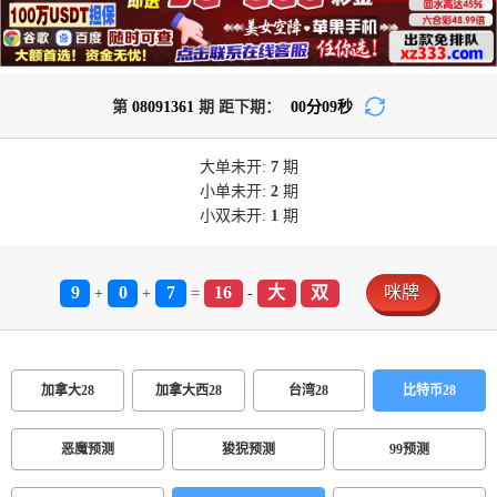
第
08091361
期 距下期：
00
分
09
秒
大单
未开:
7
期
小单
未开:
2
期
小双
未开:
1
期
9
0
7
16
大
双
咪牌
+
+
=
-
加拿大28
加拿大西28
台湾28
比特币28
恶魔预测
狻猊预测
99预测