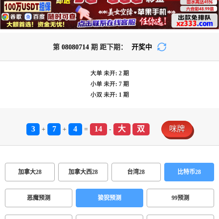
第
08080714
期 距下期：
开奖中
大单
未开:
2
期
小单
未开:
7
期
小双
未开:
1
期
3
7
4
14
大
双
咪牌
+
+
=
-
加拿大28
加拿大西28
台湾28
比特币28
恶魔预测
狻猊预测
99预测